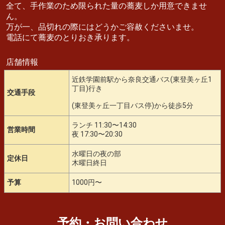
全て、手作業のため限られた量の蕎麦しか用意できませ
ん。
万が一、品切れの際にはどうかご容赦くださいませ。
電話にて蕎麦のとりおき承ります。
店舗情報
近鉄学園前駅から奈良交通バス(東登美ヶ丘1
丁目)行き
交通手段
(東登美ヶ丘一丁目バス停)から徒歩5分
ランチ 11:30〜14:30
営業時間
夜 17:30〜20:30
水曜日の夜の部
定休日
木曜日終日
予算
1000円〜
予約・お問い合わせ